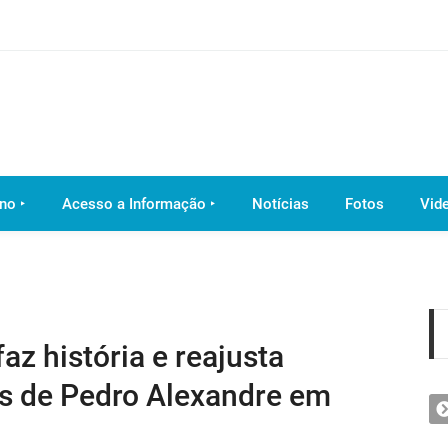
no ‣
Acesso a Informação ‣
Notícias
Fotos
Vid
az história e reajusta
es de Pedro Alexandre em