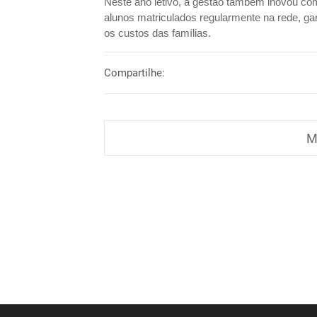
Neste ano letivo, a gestão também inovou com
alunos matriculados regularmente na rede, ga
os custos das famílias.
Compartilhe:
M