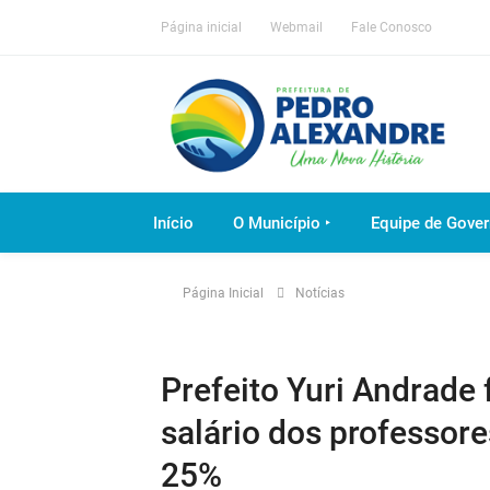
Página inicial
Webmail
Fale Conosco
Início
O Município ‣
Equipe de Gover
Página Inicial
Notícias
Prefeito Yuri Andrade f
salário dos professor
25%