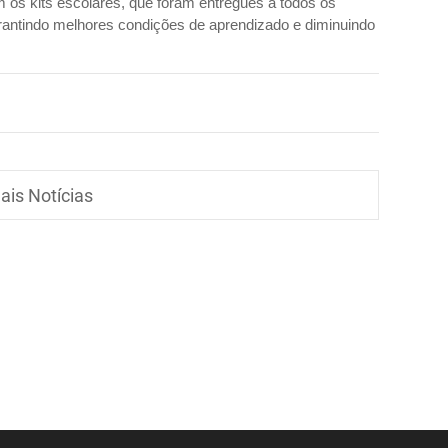
 os kits escolares, que foram entregues a todos os
rantindo melhores condições de aprendizado e diminuindo
ais Notícias